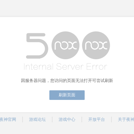
因服务器问题，您访问的页面无法打开可尝试刷新
刷新页面
夜神官网
游戏论坛
游戏中心
开放平台
关于夜