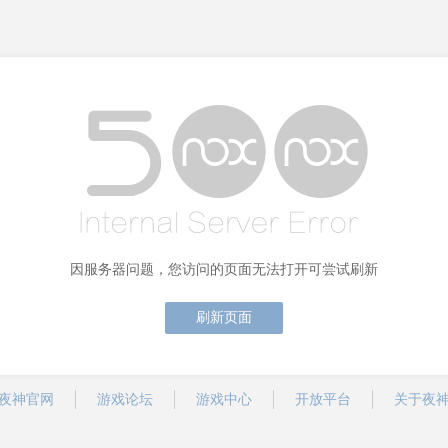
因服务器问题，您访问的页面无法打开可尝试刷新
刷新页面
夜神官网
游戏论坛
游戏中心
开放平台
关于夜