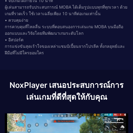
• จบเกมได้ภายใน 10 นาที
ผู้เล่นสามารถรับประสบการณ์ MOBA ได้เต็มรูปแบบทุกที่ทุกเวลา ด้วย
เกมที่รวดเร็ว ใช้เวลาเฉลี่ยเพียง 10 นาทีต่อเกมเท่านั้น
• ควบคุมง่าย
การควบคุมที่ไหลลื่น ระบบที่ตอบสนองการเล่นเกม MOBA บนมือถือ
ออกแบบและวิจัยโดยทีมพัฒนาเกมระดับโลก
• อีสปอร์ต
การแข่งขันสุดเร้าใจของเหล่าแชมป์เปี้ยนจากโปรลีค ทั้งกลยุทธ์และ
ฝีมือที่ไม่มีใครยอมใคร
NoxPlayer เสนอประสบการณ์การ
เล่นเกมที่ดีที่สุดให้กับคุณ