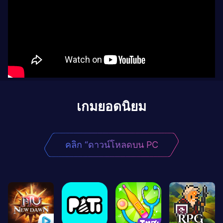
เกมยอดนิยม
คลิก “ดาวน์โหลดบน PC